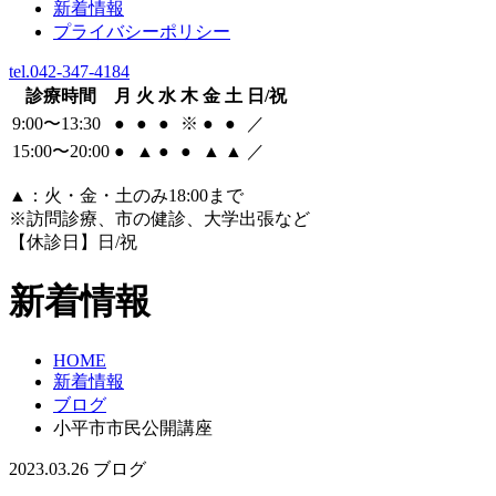
新着情報
プライバシーポリシー
tel.042-347-4184
診療時間
月
火
水
木
金
土
日/祝
9:00〜13:30
●
●
●
※
●
●
／
15:00〜20:00
●
▲
●
●
▲
▲
／
▲
：火・金・土のみ18:00まで
※訪問診療、市の健診、大学出張など
【休診日】日/祝
新着情報
HOME
新着情報
ブログ
小平市市民公開講座
2023.03.26
ブログ