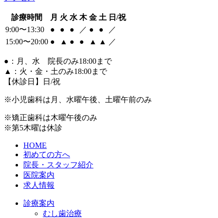
診療時間
月
火
水
木
金
土
日/祝
9:00〜13:30
●
●
●
／
●
●
／
15:00〜20:00
●
▲
●
●
▲
▲
／
●
：月、水 院長のみ18:00まで
▲
：火・金・土のみ18:00まで
【休診日】日/祝
※小児歯科は月、水曜午後、土曜午前のみ
※矯正歯科は木曜午後のみ
※第5木曜は休診
HOME
初めての方へ
院長・スタッフ紹介
医院案内
求人情報
診療案内
むし歯治療