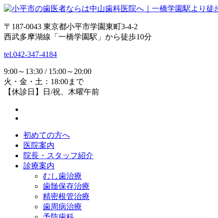
〒187-0043 東京都小平市学園東町3-4-2
西武多摩湖線「一橋学園駅」から徒歩10分
tel.042-347-4184
9:00～13:30 / 15:00～20:00
火・金・土：18:00まで
【休診日】日/祝、木曜午前
初めての方へ
医院案内
院長・スタッフ紹介
診療案内
むし歯治療
歯髄保存治療
精密根管治療
歯周病治療
予防歯科