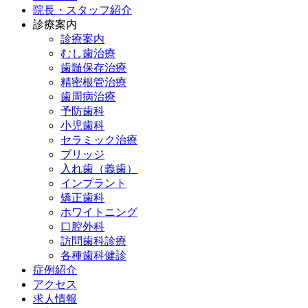
院長・スタッフ紹介
診療案内
診療案内
むし歯治療
歯髄保存治療
精密根管治療
歯周病治療
予防歯科
小児歯科
セラミック治療
ブリッジ
入れ歯（義歯）
インプラント
矯正歯科
ホワイトニング
口腔外科
訪問歯科診療
各種歯科健診
症例紹介
アクセス
求人情報