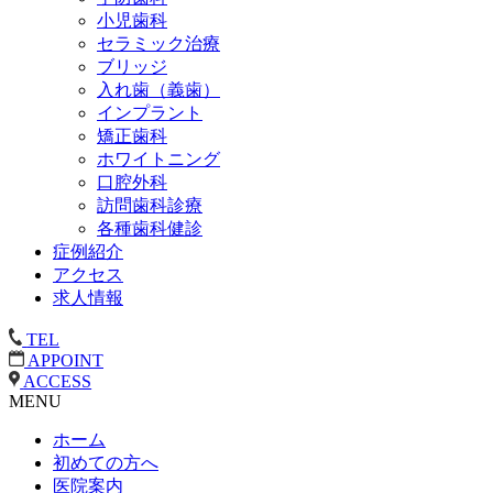
小児歯科
セラミック治療
ブリッジ
入れ歯（義歯）
インプラント
矯正歯科
ホワイトニング
口腔外科
訪問歯科診療
各種歯科健診
症例紹介
アクセス
求人情報
TEL
APPOINT
ACCESS
MENU
ホーム
初めての方へ
医院案内