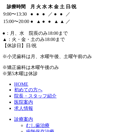
診療時間
月
火
水
木
金
土
日/祝
9:00〜13:30
●
●
●
／
●
●
／
15:00〜20:00
●
▲
●
●
▲
▲
／
●
：月、水 院長のみ18:00まで
▲
：火・金・土のみ18:00まで
【休診日】日/祝
※小児歯科は月、水曜午後、土曜午前のみ
※矯正歯科は木曜午後のみ
※第5木曜は休診
HOME
初めての方へ
院長・スタッフ紹介
医院案内
求人情報
診療案内
むし歯治療
歯髄保存治療