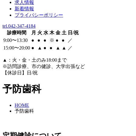
求人情報
新着情報
プライバシーポリシー
tel.042-347-4184
診療時間
月
火
水
木
金
土
日/祝
9:00〜13:30
●
●
●
※
●
●
／
15:00〜20:00
●
▲
●
●
▲
▲
／
▲
：火・金・土のみ18:00まで
※訪問診療、市の健診、大学出張など
【休診日】日/祝
予防歯科
HOME
予防歯科
定期健診について