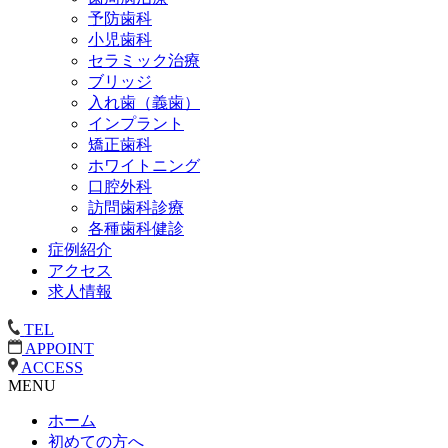
予防歯科
小児歯科
セラミック治療
ブリッジ
入れ歯（義歯）
インプラント
矯正歯科
ホワイトニング
口腔外科
訪問歯科診療
各種歯科健診
症例紹介
アクセス
求人情報
TEL
APPOINT
ACCESS
MENU
ホーム
初めての方へ