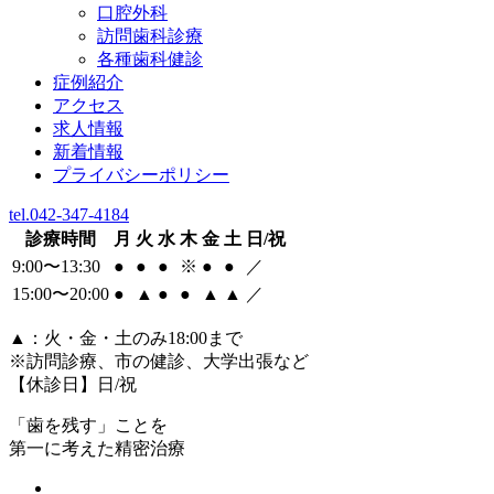
口腔外科
訪問歯科診療
各種歯科健診
症例紹介
アクセス
求人情報
新着情報
プライバシーポリシー
tel.042-347-4184
診療時間
月
火
水
木
金
土
日/祝
9:00〜13:30
●
●
●
※
●
●
／
15:00〜20:00
●
▲
●
●
▲
▲
／
▲
：火・金・土のみ18:00まで
※訪問診療、市の健診、大学出張など
【休診日】日/祝
「歯を残す」ことを
第一に考えた精密治療