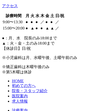
アクセス
診療時間
月
火
水
木
金
土
日/祝
9:00〜13:30
●
●
●
／
●
●
／
15:00〜20:00
●
▲
●
●
▲
▲
／
●
：月、水 院長のみ18:00まで
▲
：火・金・土のみ18:00まで
【休診日】日/祝
※小児歯科は月、水曜午後、土曜午前のみ
※矯正歯科は木曜午後のみ
※第5木曜は休診
HOME
初めての方へ
院長・スタッフ紹介
医院案内
求人情報
診療案内