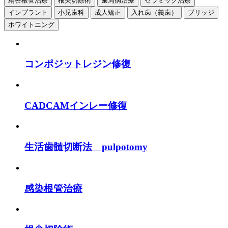
精密根管治療
根尖切除術
歯周病治療
セラミック治療
インプラント
小児歯科
成人矯正
入れ歯（義歯）
ブリッジ
ホワイトニング
コンポジットレジン修復
CADCAMインレー修復
生活歯髄切断法 pulpotomy
感染根管治療