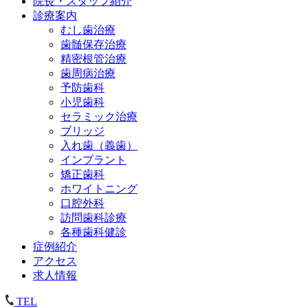
院長・スタッフ紹介
診療案内
むし歯治療
歯髄保存治療
精密根管治療
歯周病治療
予防歯科
小児歯科
セラミック治療
ブリッジ
入れ歯（義歯）
インプラント
矯正歯科
ホワイトニング
口腔外科
訪問歯科診療
各種歯科健診
症例紹介
アクセス
求人情報
TEL