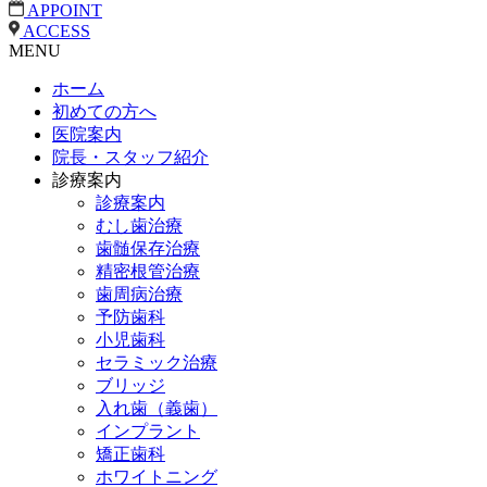
APPOINT
ACCESS
MENU
ホーム
初めての方へ
医院案内
院長・スタッフ紹介
診療案内
診療案内
むし歯治療
歯髄保存治療
精密根管治療
歯周病治療
予防歯科
小児歯科
セラミック治療
ブリッジ
入れ歯（義歯）
インプラント
矯正歯科
ホワイトニング