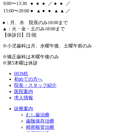
9:00〜13:30
●
●
●
／
●
●
／
15:00〜20:00
●
▲
●
●
▲
▲
／
●
：月、水 院長のみ18:00まで
▲
：火・金・土のみ18:00まで
【休診日】日/祝
※小児歯科は月、水曜午後、土曜午前のみ
※矯正歯科は木曜午後のみ
※第5木曜は休診
HOME
初めての方へ
院長・スタッフ紹介
医院案内
求人情報
診療案内
むし歯治療
歯髄保存治療
精密根管治療