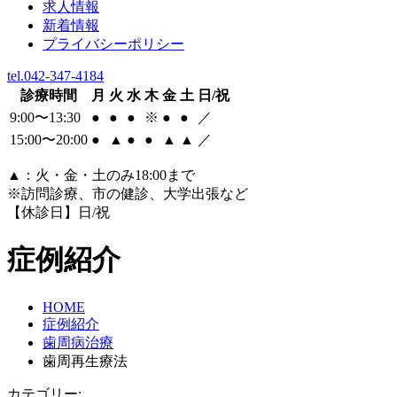
求人情報
新着情報
プライバシーポリシー
tel.042-347-4184
診療時間
月
火
水
木
金
土
日/祝
9:00〜13:30
●
●
●
※
●
●
／
15:00〜20:00
●
▲
●
●
▲
▲
／
▲
：火・金・土のみ18:00まで
※訪問診療、市の健診、大学出張など
【休診日】日/祝
症例紹介
HOME
症例紹介
歯周病治療
歯周再生療法
カテゴリー: