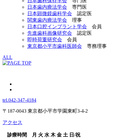
日本歯科保存学会
専門医
日本歯内療法学会
専門医
日本顕微鏡歯科学会
認定医
関東歯内療法学会
理事
日本口腔インプラント学会
会員
先進歯科画像研究会
認定医
即時荷重研究会
会員
東京都小平市歯科医師会
専務理事
ALL
tel.042-347-4184
〒187-0043 東京都小平市学園東町3-4-2
アクセス
診療時間
月
火
水
木
金
土
日/祝