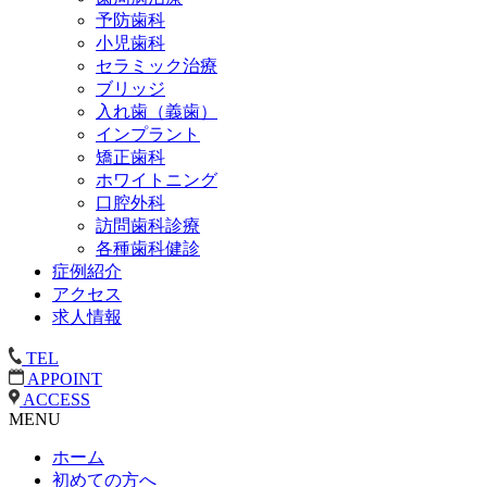
予防歯科
小児歯科
セラミック治療
ブリッジ
入れ歯（義歯）
インプラント
矯正歯科
ホワイトニング
口腔外科
訪問歯科診療
各種歯科健診
症例紹介
アクセス
求人情報
TEL
APPOINT
ACCESS
MENU
ホーム
初めての方へ