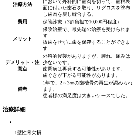
において外科的に歯肉を切って、歯根表
治療方法
面に付いた歯石を取り、リグロスを塗布
し歯肉を戻し縫合する。
費用
保険診療（3割負担で10,000円程度）
保険治療で、最先端の治療を受けられま
す
メリット
抜歯をせずに歯を保存することができま
す
外科的侵襲がありますが、腫れ、痛みは
デメリット・注
少ないです。
意点
歯周病は再発する可能性があります。
歯ぐきが下がる可能性があります。
1年で、2～3㎜の歯槽骨の再生が認められ
備考
ます。
患者様の満足度は大きいケースでした。
治療詳細
1壁性骨欠損