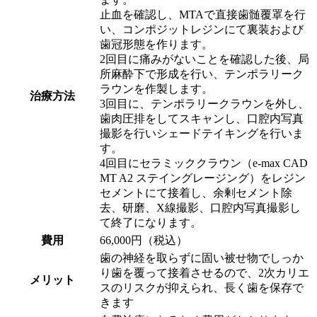
止血を確認し、MTAで直接歯髄覆罩を行
い、コンポジットレジンにて裏装および
歯冠形態を作ります。
2回目に痛みがないことを確認した後、局
所麻酔下で形成を行い、テンポラリーク
ラウンを作製します。
治療方法
3回目に、テンポラリークラウンを外し、
歯肉圧排をしてスキャンし、口腔内写真
撮影を行いシェードテイキングを行いま
す。
4回目にセラミッククラウン（e-max CAD
MT A2 ステイングレージング）をレジン
セメントにて接着し、余剰セメント除
去、研磨、X線撮影、口腔内写真撮影し
て終了になります。
費用
66,000円（税込）
歯の神経を取らずに固い被せ物でしっか
り歯を覆って接着させるので、2次カリエ
メリット
スのリスクが抑えられ、長く歯を保存で
きます