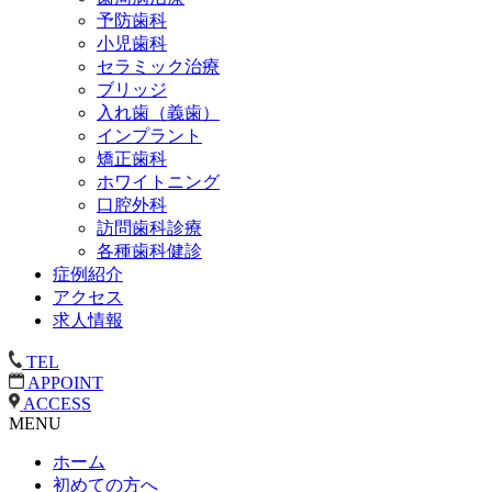
予防歯科
小児歯科
セラミック治療
ブリッジ
入れ歯（義歯）
インプラント
矯正歯科
ホワイトニング
口腔外科
訪問歯科診療
各種歯科健診
症例紹介
アクセス
求人情報
TEL
APPOINT
ACCESS
MENU
ホーム
初めての方へ