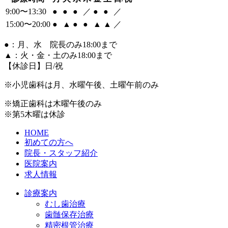
9:00〜13:30
●
●
●
／
●
●
／
15:00〜20:00
●
▲
●
●
▲
▲
／
●
：月、水 院長のみ18:00まで
▲
：火・金・土のみ18:00まで
【休診日】日/祝
※小児歯科は月、水曜午後、土曜午前のみ
※矯正歯科は木曜午後のみ
※第5木曜は休診
HOME
初めての方へ
院長・スタッフ紹介
医院案内
求人情報
診療案内
むし歯治療
歯髄保存治療
精密根管治療