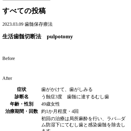
すべての投稿
2023.03.09
歯髄保存療法
生活歯髄切断法 pulpotomy
Before
After
症状
歯がかけて、歯がしみる
診断名
う蝕症3度 歯髄に達するむし歯
年齢・性別
49歳女性
治療期間・回数
約1か月程度・4回
初回の治療は局所麻酔を行い、ラバ―ダ
ム防湿下にてむし歯と感染歯髄を除去し
ます。