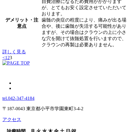
自費治療になるため費用がかかります
が、とてもお安く設定させていただいて
おります。
デメリット・注
歯髄の炎症の程度により、痛みが出る場
意点
合や、後に歯髄が失活する可能性があり
ますが、その場合はクラウンの上に小さ
な穴を開けて抜髄処置を行いますので、
クラウンの再製は必要ありません。
詳しく見る
<
1
2
3
tel.042-347-4184
〒187-0043 東京都小平市学園東町3-4-2
アクセス
診療時間
月
火
水
木
金
土
日/祝