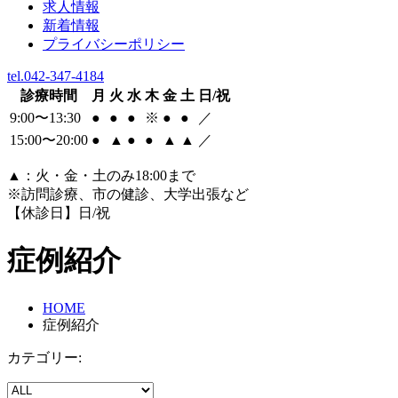
求人情報
新着情報
プライバシーポリシー
tel.042-347-4184
診療時間
月
火
水
木
金
土
日/祝
9:00〜13:30
●
●
●
※
●
●
／
15:00〜20:00
●
▲
●
●
▲
▲
／
▲
：火・金・土のみ18:00まで
※訪問診療、市の健診、大学出張など
【休診日】日/祝
症例紹介
HOME
症例紹介
カテゴリー: